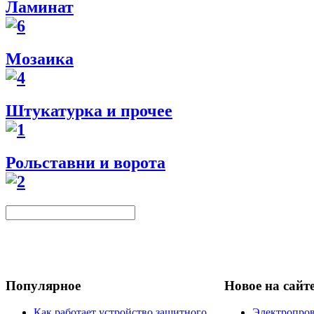
Ламинат
Мозаика
Штукатурка и прочее
Рольставни и ворота
Популярное
Новое на сайт
Как работает устройство защитного
Электропров