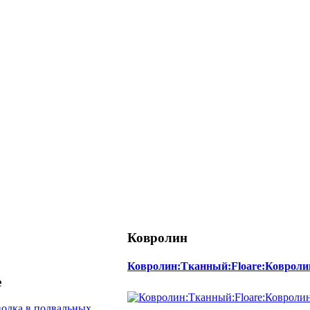
Ковролин
Ковролин:Тканный:Floare:Ковроли
е
одка в подвальных