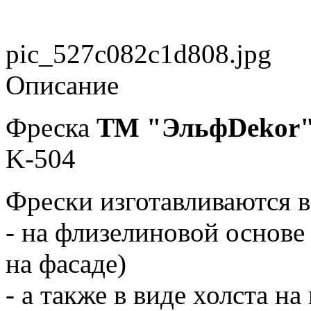
pic_527c082c1d808.jpg
Описание
Фреска
ТМ "ЭльфDekor
K-504
Фрески изготавливаются в
- на флизелиновой основе
на фасаде)
- а также в виде холста н