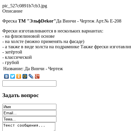
pic_527c0891b7cb3.jpg
Описание
Фреска
ТМ "ЭльфDekor"
Да Винчи - Чертеж Арт.№ E-208
Фрески изготавливаются в нескольких вариантах:
- на флизелиновой основе
- на холсте (можно применять на фасаде)
- а также в виде холста на подрамнике Также фрески изготавли
- затёртой
- классической
- грубой
Название:
Да Винчи - Чертеж
Задать вопрос