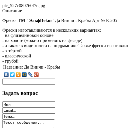
pic_527c089760f7e.jpg
Описание
Фреска
ТМ "ЭльфDekor"
Да Винчи - Крабы Арт.№ E-205
Фрески изготавливаются в нескольких вариантах:
- на флизелиновой основе
- на холсте (можно применять на фасаде)
- а также в виде холста на подрамнике Также фрески изготавли
- затёртой
- классической
- грубой
Название:
Да Винчи - Крабы
Задать вопрос