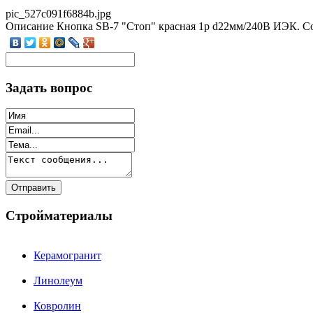
pic_527c091f6884b.jpg
Описание
Кнопка SВ-7 "Стоп" красная 1р d22мм/240В ИЭК. Со
Задать вопрос
Стройматериалы
Керамогранит
Линолеум
Ковролин