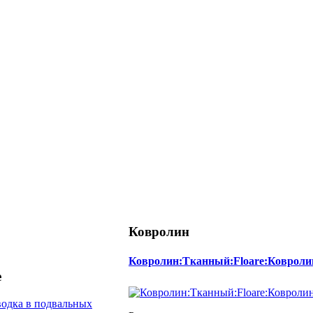
Ковролин
Ковролин:Тканный:Floare:Ковроли
е
одка в подвальных