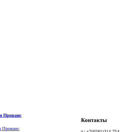
н Прованс
Контакты
т.: +7(6581)214-754,