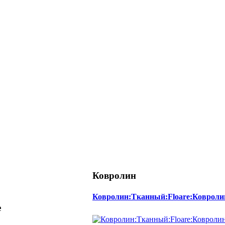
Ковролин
Ковролин:Тканный:Floare:Ковроли
е