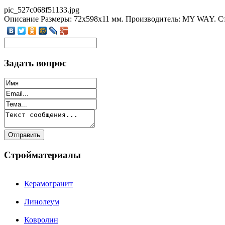
pic_527c068f51133.jpg
Описание
Размеры: 72x598x11 мм. Производитель: MY WAY. Ст
Задать вопрос
Стройматериалы
Керамогранит
Линолеум
Ковролин