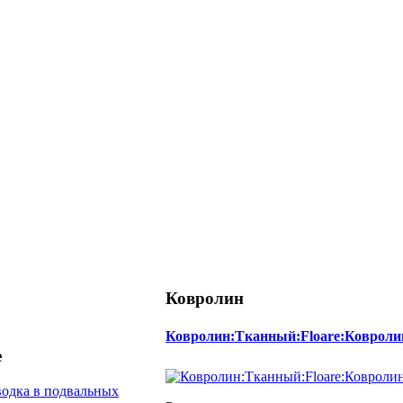
Ковролин
Ковролин:Тканный:Floare:Ковроли
е
одка в подвальных