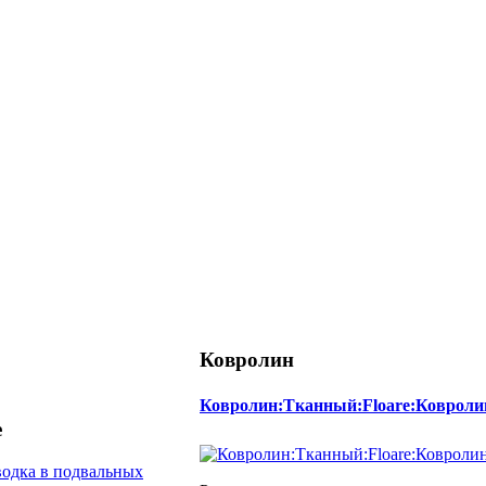
Ковролин
Ковролин:Тканный:Floare:Ковроли
е
одка в подвальных