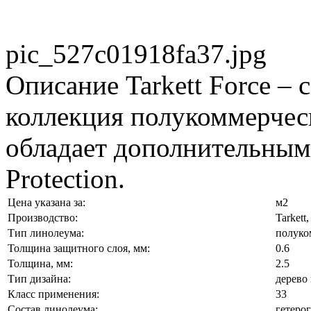
pic_527c01918fa37.jpg
Описание
Tarkett Force – 
коллекция полукоммерческ
обладает дополнительным
Protection.
Цена указана за:
м2
Производство:
Tarkett
Тип линолеума:
полуко
Толщина защитного слоя, мм:
0.6
Толщина, мм:
2.5
Тип дизайна:
дерево
Класс применения:
33
Состав линолеума:
гетеро