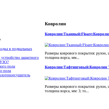
Ковролин
Ковролин:Тканный:Floare:Ковроли
е
одка в подвальных
Размеры коврового покрытия: рулон, ши
толщина ворса, мм...
т устройство защитного
 УЗО?
ого пола
Ковролин:Тафтинговый:Ковролин T
о пола
олотенцесушитель
Размеры коврового покрытия: рулон, ши
толщина ворса, мм: 3; то...