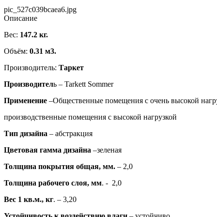
pic_527c039bcaea6.jpg
Описание
Вес:
147.2 кг.
Объём:
0.31 м3.
Производитель:
Таркет
Производител
ь – Tarkett Sommer
Применение
–Общественные помещения с очень высокой нагр
производственные помещения с высокой нагрузкой
Тип дизайна
– абстракция
Цветовая гамма дизайна
–зеленая
Толщина покрытия общая, мм.
– 2,0
Толщина рабочего слоя, мм
. - 2,0
Вес 1 кв.м., кг
. – 3,20
Устойчивость к воздействию влаги
– устойчиво