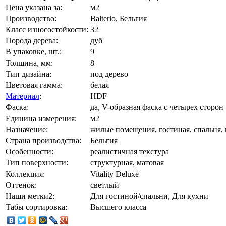
Цена указана за:
м2
Производство:
Balterio, Бельгия
Класс износостойкости:
32
Порода дерева:
дуб
В упаковке, шт.:
9
Толщина, мм:
8
Тип дизайна:
под дерево
Цветовая гамма:
белая
Материал
:
HDF
Фаска:
да, V-образная фаска с четырех сторон
Единица измерения:
м2
Назначение:
жилые помещения, гостиная, спальня,
Страна производства:
Бельгия
Особенности:
реалистичная текстура
Тип поверхности:
структурная, матовая
Коллекция:
Vitality Deluxe
Оттенок:
светлый
Наши метки2:
Для гостиной/спальни, Для кухни
Табы сортировка:
Высшего класса