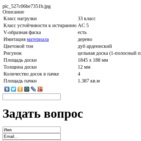
pic_527c06be7351b.jpg
Описание
Класс нагрузки
33 класс
Класс устойчивости к истиранию
AC 5
V-образная фаска
есть
Имитация
материала
дерево
Цветовой тон
дуб арденнский
Рисунок
цельная доска (1-полосный п
Площадь доски
1845 x 188 мм
Толщина доски
12 мм
Количество досок в пачке
4
Площадь пачки
1.387 кв.м
Задать вопрос