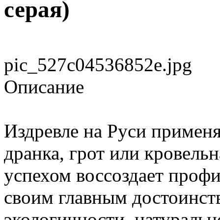
серая)
pic_527c04536852e.jpg
Описание
Издревле на Руси применя
дранка, грот или кровель
успехом воссоздает профи
своим главным достоинств
экологичности, натураль