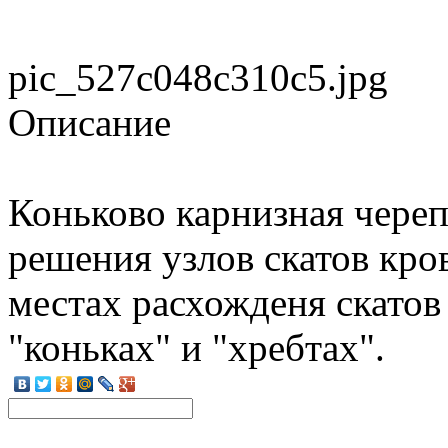
pic_527c048c310c5.jpg
Описание
Коньково карнизная чере
решения узлов скатов кров
местах расхожденя скатов
"коньках" и "хребтах".