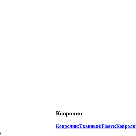
Ковролин
Ковролин:Тканный:Floare:Ковроли
е