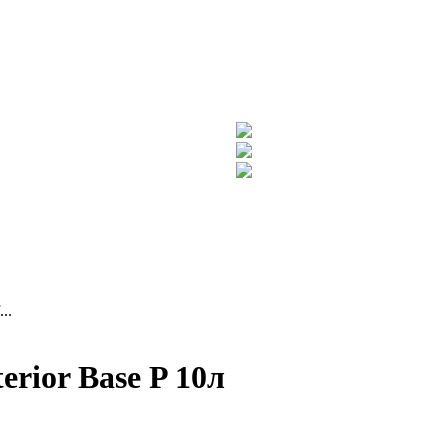
..
terior Base P 10л