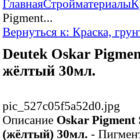
Главная
Стройматериалы
К
Pigment...
Вернуться к: Краска, грун
Deutek Oskar Pigment
жёлтый 30мл.
pic_527c05f5a52d0.jpg
Описание
Oskar Pigment 
(жёлтый) 30мл.
- Пигмент