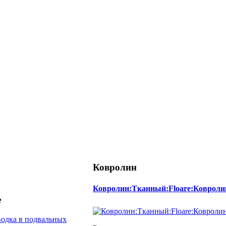
Ковролин
Ковролин:Тканный:Floare:Ковроли
е
одка в подвальных